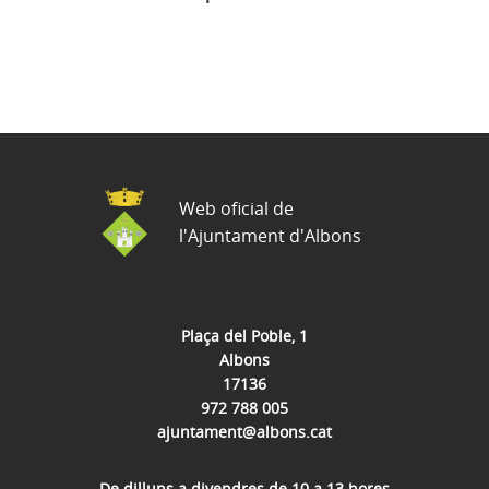
Web oficial de
l'Ajuntament d'Albons
Plaça del Poble, 1
Albons
17136
972 788 005
ajuntament@albons.cat
De dilluns a divendres de 10 a 13 hores