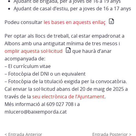
Ajudant de brigada, per a joves de 16 a 19 anys
Ajudant de casal d’estiu, per a joves de 16 a 17 anys
Podeu consultar
les bases en aquests enllaç
Per optar als llocs de treball, cal estar empadronat a
Albons amb una antiguitat mínima de tres mesos i
omplir aquesta sol·licitud
que haurà d’anar
acompanyada de:
– El currículum vitae
– Fotocòpia del DNI o un equivalent
– Fotocòpia de la titulació exigida per la convocatòria.
Cal enviar la sol·licitud abans del 20 de maig de 2025 a
través de la
seu electrònica de l’Ajuntament
.
Més informació al 609 027 708 i a
mlucero@baixemporda.cat
< Entrada Anterior
Entrada Posterior >